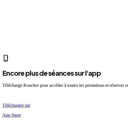
videocam
Mer 07:30
Ven 12:00
Dim 08:00
EB
Emma B.
self_improvement
fitness_center
accessibility_new
directions_run
sports_tennis
sports_tennis
local_fire
phone_iphone
Encore plus de séances sur l'app
Télécharge Koacher pour accéder à toutes les prestations et réserver 
Télécharger sur
App Store