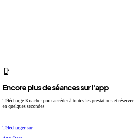
home
Mer 07:30
Ven 12:00
Dim 08:00
LA
Léa A.
self_improvement
sports_mma
fitness_center
accessibility_new
directions_run
sports_tennis
sports_tennis
local_fire_department
music_note
exercise
fitness_center
accessibility_new
phone_iphone
Encore plus de séances sur l'app
Télécharge Koacher pour accéder à toutes les prestations et réserver
en quelques secondes.
Télécharger sur