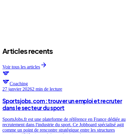
arrow_forward
Articles recents
arrow_forward
Voir tous les articles
sports
sports
Coaching
27 janvier 2026
2 min
de lecture
Sportsjobs.com : trouver un emploi et recruter
dans le secteur du sport
SportsJobs.fr est une plateforme de référence en France dédiée au
recrutement dans l'industrie du sport. Ce Jobboard spécialisé agit
comme un point de rencontre stratégique entre les structures