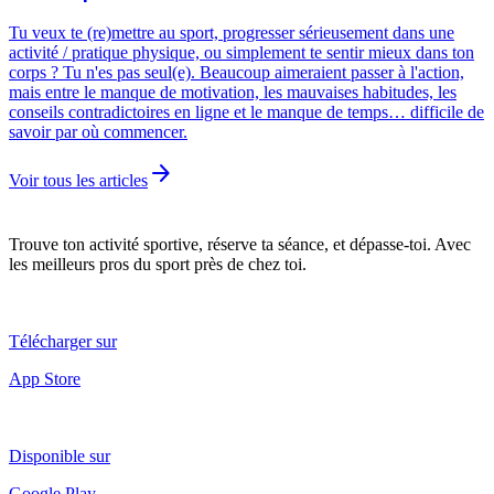
Tu veux te (re)mettre au sport, progresser sérieusement dans une
activité / pratique physique, ou simplement te sentir mieux dans ton
corps ? Tu n'es pas seul(e). Beaucoup aimeraient passer à l'action,
mais entre le manque de motivation, les mauvaises habitudes, les
conseils contradictoires en ligne et le manque de temps… difficile de
savoir par où commencer.
arrow_forward
Voir tous les articles
Trouve ton activité sportive, réserve ta séance, et dépasse-toi. Avec
les meilleurs pros du sport près de chez toi.
Télécharger sur
App Store
Disponible sur
Google Play