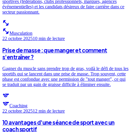
sportives (fédérations, clubs professionnels, marques, agences
événementielles) et les candidats désireux de faire carrière dans ce
secteur passionnant.
fitness_center
fitness_center
Musculation
22 octobre 2025
10 min
de lecture
Prise de masse : que manger et comment
s'entraîner ?
Gagner du muscle sans prendre trop de gras, voilà le défi de tous les
sportifs qui se lancent dans une prise de masse. Trop souvent, cette
phase est confondue avec une permission de "tout manger", ce qui
se traduit par un gain de graisse difficile à éliminer ensuite.
sports
sports
Coaching
22 octobre 2025
12 min
de lecture
10 avantages d'une séance de sport avec un
coach sportif