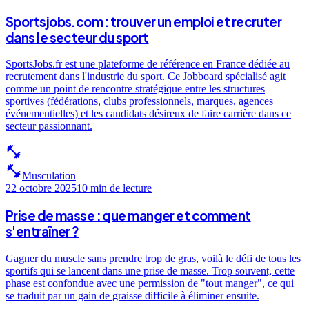
Sportsjobs.com : trouver un emploi et recruter
dans le secteur du sport
SportsJobs.fr est une plateforme de référence en France dédiée au
recrutement dans l'industrie du sport. Ce Jobboard spécialisé agit
comme un point de rencontre stratégique entre les structures
sportives (fédérations, clubs professionnels, marques, agences
événementielles) et les candidats désireux de faire carrière dans ce
secteur passionnant.
fitness_center
fitness_center
Musculation
22 octobre 2025
10 min
de lecture
Prise de masse : que manger et comment
s'entraîner ?
Gagner du muscle sans prendre trop de gras, voilà le défi de tous les
sportifs qui se lancent dans une prise de masse. Trop souvent, cette
phase est confondue avec une permission de "tout manger", ce qui
se traduit par un gain de graisse difficile à éliminer ensuite.