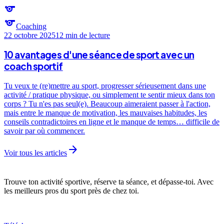
sports
sports
Coaching
22 octobre 2025
12 min
de lecture
10 avantages d'une séance de sport avec un
coach sportif
Tu veux te (re)mettre au sport, progresser sérieusement dans une
activité / pratique physique, ou simplement te sentir mieux dans ton
corps ? Tu n'es pas seul(e). Beaucoup aimeraient passer à l'action,
mais entre le manque de motivation, les mauvaises habitudes, les
conseils contradictoires en ligne et le manque de temps… difficile de
savoir par où commencer.
arrow_forward
Voir tous les articles
Trouve ton activité sportive, réserve ta séance, et dépasse-toi. Avec
les meilleurs pros du sport près de chez toi.