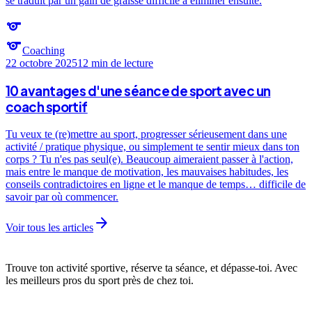
se traduit par un gain de graisse difficile à éliminer ensuite.
sports
sports
Coaching
22 octobre 2025
12 min
de lecture
10 avantages d'une séance de sport avec un
coach sportif
Tu veux te (re)mettre au sport, progresser sérieusement dans une
activité / pratique physique, ou simplement te sentir mieux dans ton
corps ? Tu n'es pas seul(e). Beaucoup aimeraient passer à l'action,
mais entre le manque de motivation, les mauvaises habitudes, les
conseils contradictoires en ligne et le manque de temps… difficile de
savoir par où commencer.
arrow_forward
Voir tous les articles
Trouve ton activité sportive, réserve ta séance, et dépasse-toi. Avec
les meilleurs pros du sport près de chez toi.