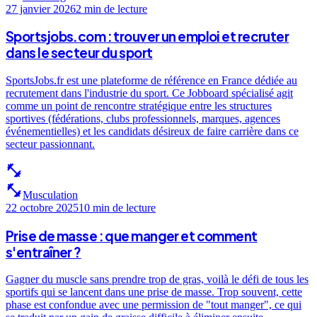
27 janvier 2026
2 min
de lecture
Sportsjobs.com : trouver un emploi et recruter
dans le secteur du sport
SportsJobs.fr est une plateforme de référence en France dédiée au
recrutement dans l'industrie du sport. Ce Jobboard spécialisé agit
comme un point de rencontre stratégique entre les structures
sportives (fédérations, clubs professionnels, marques, agences
événementielles) et les candidats désireux de faire carrière dans ce
secteur passionnant.
fitness_center
fitness_center
Musculation
22 octobre 2025
10 min
de lecture
Prise de masse : que manger et comment
s'entraîner ?
Gagner du muscle sans prendre trop de gras, voilà le défi de tous les
sportifs qui se lancent dans une prise de masse. Trop souvent, cette
phase est confondue avec une permission de "tout manger", ce qui