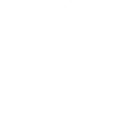
1
Echauffement
15 min
2
Corps de seance
35-45 min
3
Retour au calme