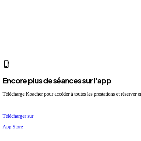
home
Mer 07:30
Ven 12:00
Dim 08:00
TJ
Thomas J.
self_improvement
fitness_center
accessibility_new
directions_run
sports_tennis
sports_tennis
local_fire
phone_iphone
Encore plus de séances sur l'app
Télécharge Koacher pour accéder à toutes les prestations et réserver 
Télécharger sur
App Store